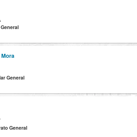
A
a General
s Mora
D
lar General
V
rato General