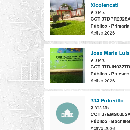
Xicotencatl
0 Mts
CCT 07DPR2928
Público - Primari
Activo 2026
Jose Maria Lui
0 Mts
CCT 07DJN0327
Público - Preesco
Activo 2026
334 Potrerillo
893 Mts
CCT 07EMS0252
Público - Bachille
Activo 2026