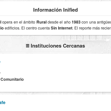
Información Inified
I
opera en el ámbito
Rural
desde el año
1983
con una antigü
io
edificios. El centro cuenta
Sin Internet
. El reporte más reci
Instituciones Cercanas
e
P
a Comunitario
afe