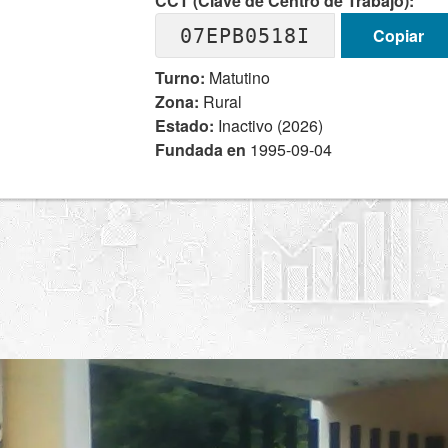
CCT (Clave de Centro de Trabajo):
07EPB0518I
Copiar
Turno:
Matutino
Zona:
Rural
Estado:
Inactivo (2026)
Fundada en
1995-09-04