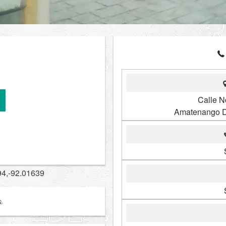
Calle N
Amatenango D
94,-92.01639