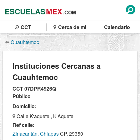
ESCUELAS
MEX
.COM
CCT
Cerca de mi
Calendario
Cuauhtemoc
Instituciones Cercanas a
Cuauhtemoc
CCT 07DPR4926Q
Público
Domicilio:
Calle K'aquete , K'Aquete
Ref calle:
Zinacantán, Chiapas
CP. 29350