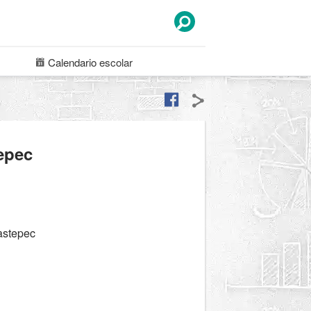
Calendario
escolar
epec
astepec