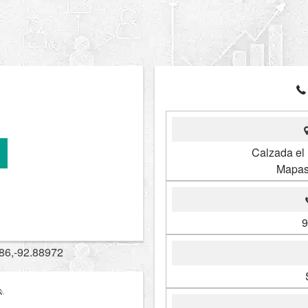
Calzada el
Mapas
9
86,-92.88972