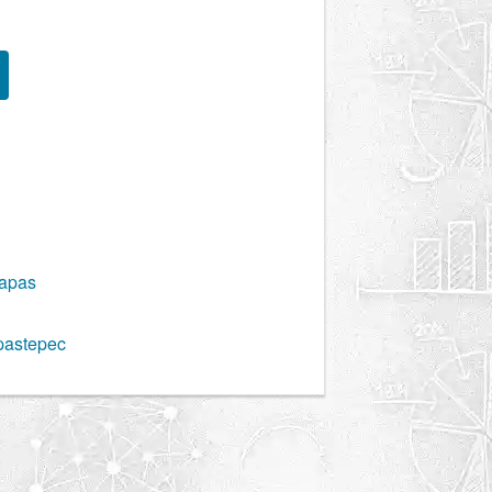
iapas
pastepec