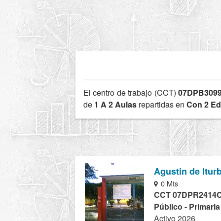
El centro de trabajo (CCT)
07DPB309
de
1 A 2 Aulas
repartidas en
Con 2 Edi
Agustin de Itur
0 Mts
CCT 07DPR2414
Público - Primari
Activo 2026