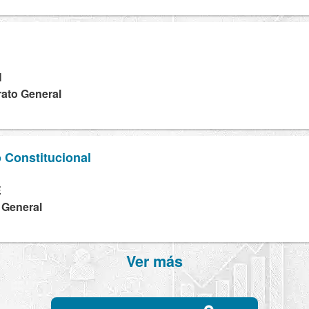
H
rato General
o Constitucional
E
a General
Ver más