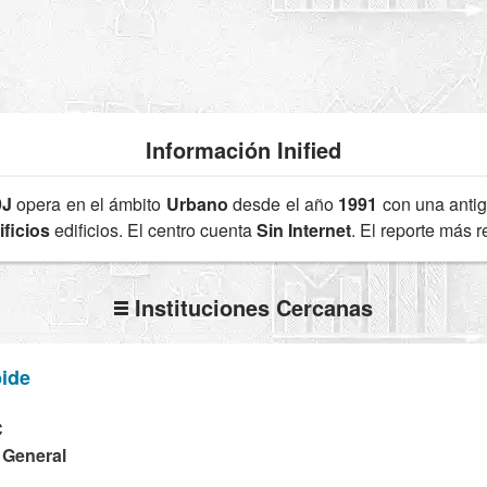
Información Inified
9J
opera en el ámbito
Urbano
desde el año
1991
con una anti
ficios
edificios. El centro cuenta
Sin Internet
. El reporte más 
Instituciones Cercanas
bide
C
a General