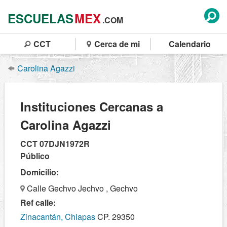
ESCUELAS
MEX
.COM
CCT
Cerca de mi
Calendario
Carolina Agazzi
Instituciones Cercanas a
Carolina Agazzi
CCT 07DJN1972R
Público
Domicilio:
Calle Gechvo Jechvo , Gechvo
Ref calle:
Zinacantán, Chiapas
CP. 29350