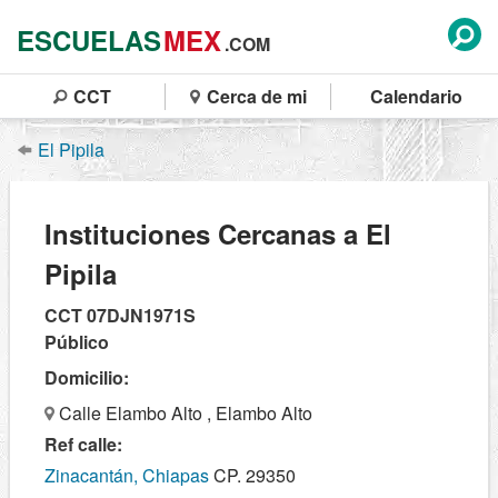
ESCUELAS
MEX
.COM
CCT
Cerca de mi
Calendario
El Pipila
Instituciones Cercanas a El
Pipila
CCT 07DJN1971S
Público
Domicilio:
Calle Elambo Alto , Elambo Alto
Ref calle:
Zinacantán, Chiapas
CP. 29350