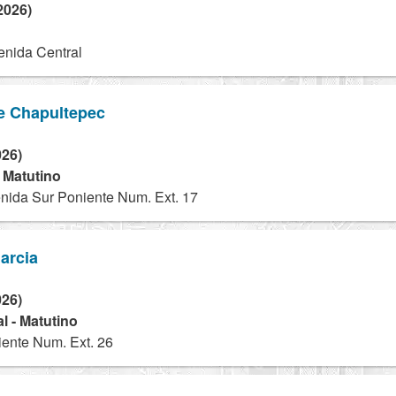
2026)
nida Central
e Chapultepec
026)
- Matutino
nida Sur Poniente Num. Ext. 17
arcia
026)
l - Matutino
iente Num. Ext. 26