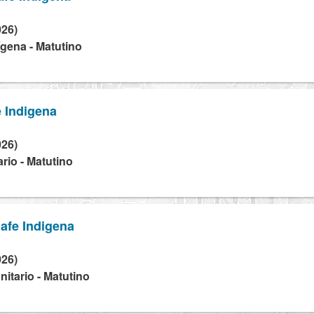
026)
dígena - Matutino
 Indigena
026)
rio - Matutino
afe Indigena
026)
tario - Matutino