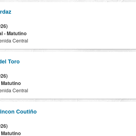
rdaz
026)
l - Matutino
nida Central
del Toro
026)
- Matutino
nida Central
incon Coutiño
026)
- Matutino