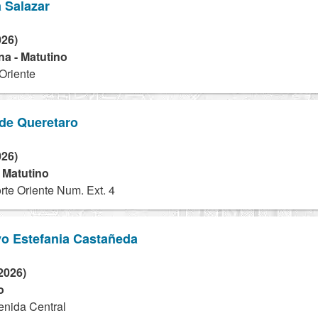
 Salazar
026)
na - Matutino
Oriente
 de Queretaro
026)
- Matutino
rte Oriente Num. Ext. 4
vo Estefania Castañeda
2026)
o
nida Central