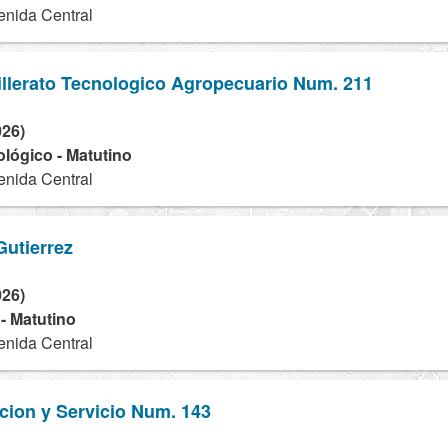
nida Central
illerato Tecnologico Agropecuario Num. 211
026)
ológico - Matutino
nida Central
Gutierrez
026)
 - Matutino
nida Central
cion y Servicio Num. 143