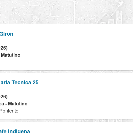
Giron
026)
- Matutino
aria Tecnica 25
026)
a - Matutino
 Poniente
afe Indigena