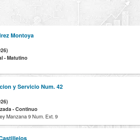
irez Montoya
026)
l - Matutino
cion y Servicio Num. 42
026)
izada - Continuo
ey Manzana 9 Num. Ext. 9
astillejos