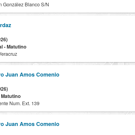
 González Blanco S/N
rdaz
026)
l - Matutino
Veracruz
ivo Juan Amos Comenio
026)
- Matutino
nte Num. Ext. 139
ivo Juan Amos Comenio