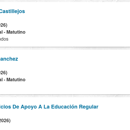
astillejos
026)
l - Matutino
ndos
Sanchez
026)
l - Matutino
icios De Apoyo A La Educación Regular
2026)