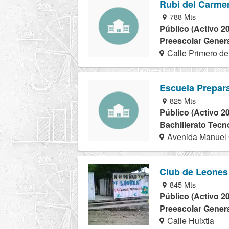
Rubi del Carme
788 Mts
Público (Activo 2
Preescolar Genera
Calle Primero de
Escuela Prepara
825 Mts
Público (Activo 2
Bachillerato Tecn
Avenida Manuel
Club de Leones
845 Mts
Público (Activo 2
Preescolar Genera
Calle Huixtla