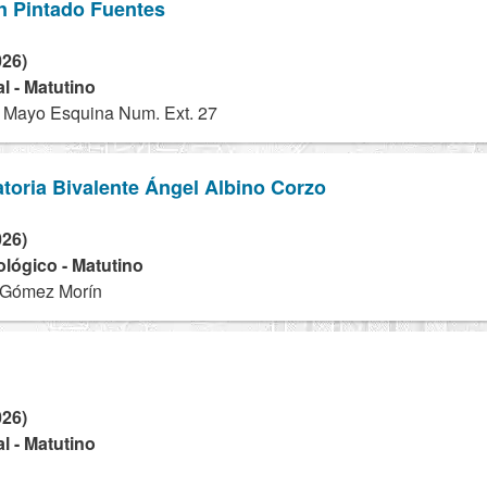
n Pintado Fuentes
026)
l - Matutino
 Mayo Esquina Num. Ext. 27
toria Bivalente Ángel Albino Corzo
026)
ológico - Matutino
 Gómez Morín
026)
l - Matutino