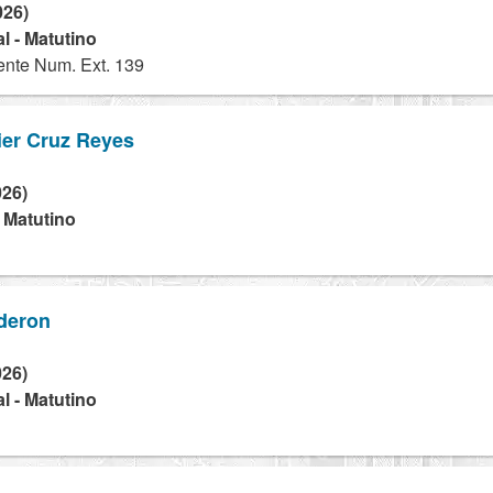
026)
l - Matutino
nte Num. Ext. 139
er Cruz Reyes
026)
- Matutino
lderon
026)
l - Matutino