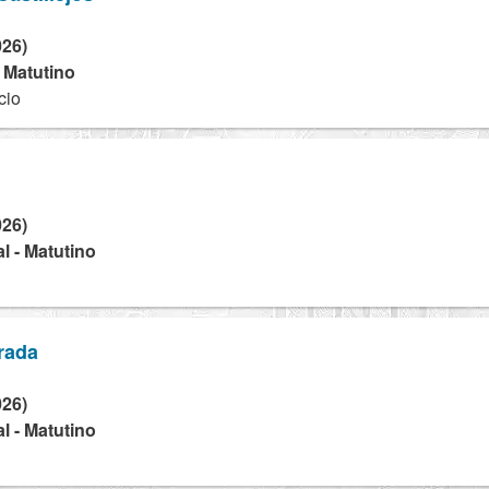
026)
- Matutino
cio
026)
l - Matutino
trada
026)
l - Matutino