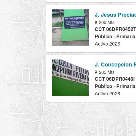
J. Jesus Precia
205 Mts
CCT 06DPR0452
Público - Primari
Activo 2026
J. Concepcion R
205 Mts
CCT 06DPR0446I
Público - Primari
Activo 2026