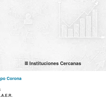
Instituciones Cercanas
po Corona
B
.A.E.R.