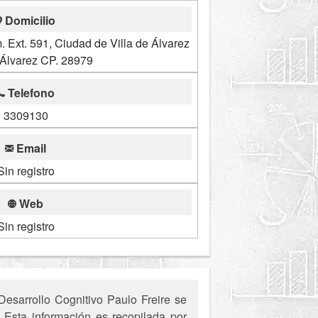
Domicilio
Ext. 591, Ciudad de Villa de Álvarez
 Álvarez CP. 28979
Telefono
3309130
Email
Sin registro
Web
Sin registro
esarrollo Cognitivo Paulo Freire se
. Esta información es recopilada por