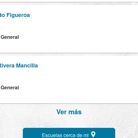
do Figueroa
T
a General
ivera Mancilla
a General
Ver más
Escuelas cerca de mi