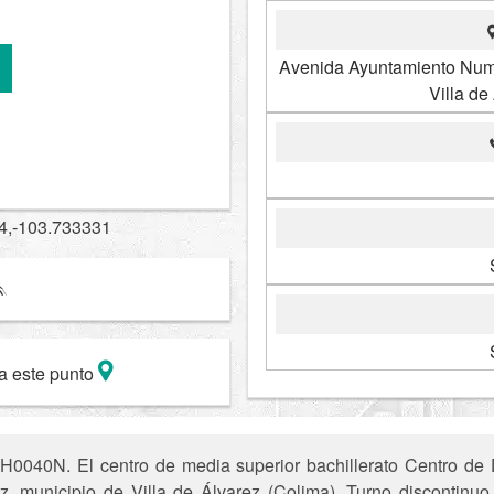
Avenida Ayuntamiento Num. 
Villa de
4,-103.733331
a este punto
0040N. El centro de media superior bachillerato Centro de D
, municipio de Villa de Álvarez (Colima). Turno discontinuo