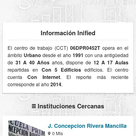
Información Inified
El centro de trabajo (CCT)
06DPR0452T
opera en el
ámbito
Urbano
desde el año
1991
con una antigüedad
de
31 A 40 Años
años, dispone de
12 A 17 Aulas
repartidas en
Con 5 Edificios
edificios. El centro
cuenta
Con Internet
. El reporte más reciente
corresponde al año
2014
.
Instituciones Cercanas
J. Concepcion Rivera Mancilla
0 Mts