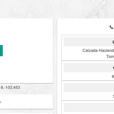
Calzada Hacienda
Tor
8
18,-103.453