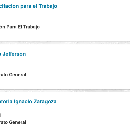
itacion para el Trabajo
ón Para El Trabajo
 Jefferson
E
rato General
toria Ignacio Zaragoza
N
rato General