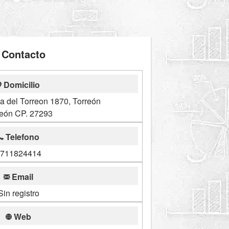
Contacto
Domicilio
 del Torreon 1870, Torreón
reón CP. 27293
Telefono
711824414
Email
Sin registro
Web