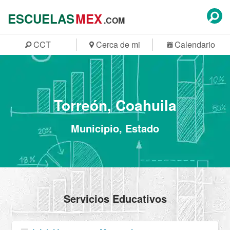
ESCUELAS
MEX
.COM
CCT
Cerca de mi
Calendario
Torreón, Coahuila
Municipio, Estado
Servicios Educativos