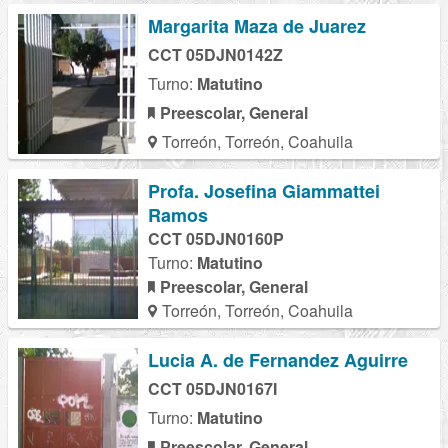
Margarita Maza de Juarez
CCT 05DJN0142Z
Turno:
Matutino
Preescolar, General
Torreón, Torreón, Coahuila
Profa. Josefina Giammattei
Ramos
CCT 05DJN0160P
Turno:
Matutino
Preescolar, General
Torreón, Torreón, Coahuila
Lucia A. de Fernandez Aguirre
CCT 05DJN0167I
Turno:
Matutino
Preescolar, General