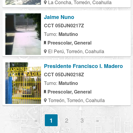
La Concha, Torreón, Coahuila
Jaime Nuno
CCT 05DJN0217Z
Turno:
Matutino
Preescolar, General
El Perú, Torreón, Coahuila
Presidente Francisco I. Madero
CCT 05DJN0218Z
Turno:
Matutino
Preescolar, General
Torreón, Torreón, Coahuila
«
1
2
3
»