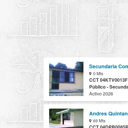
Secundaria Com
0 Mts
CCT 04KTV0013F
Público - Secunda
Activo 2026
Andres Quinta
69 Mts
CCT 04DPB0085