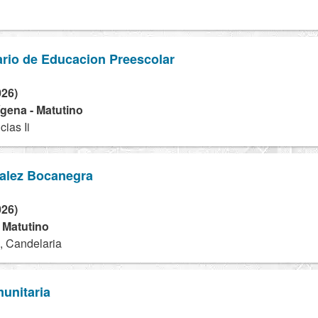
rio de Educacion Preescolar
026)
dígena - Matutino
ias Ii
alez Bocanegra
026)
- Matutino
, Candelaria
unitaria