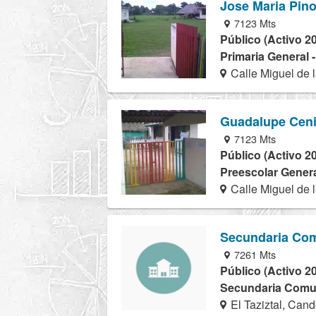
Jose Maria Pin
7123 Mts
Público (Activo 2
Primaria General 
Calle Miguel de 
Guadalupe Ceni
7123 Mts
Público (Activo 2
Preescolar Genera
Calle Miguel de 
Secundaria Com
7261 Mts
Público (Activo 2
Secundaria Comuni
El Taziztal, Cand