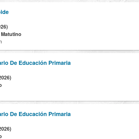
bide
026)
- Matutino
n
rio De Educación Primaria
2026)
o
rio De Educación Primaria
2026)
o