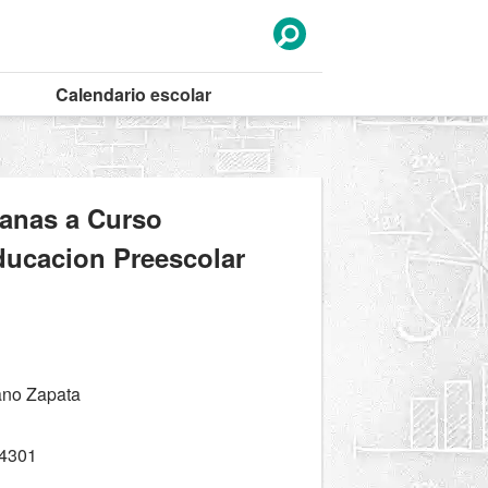
Calendario
escolar
canas a Curso
ducacion Preescolar
ano Zapata
4301