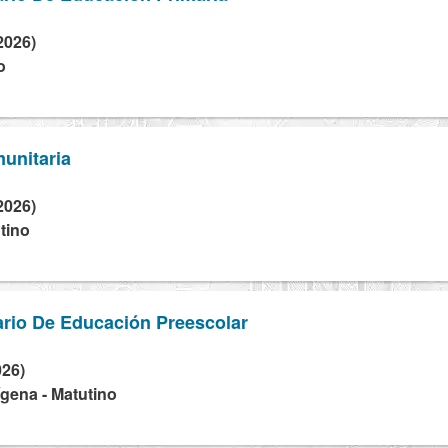
2026)
o
unitaria
2026)
tino
rio De Educación Preescolar
026)
dígena - Matutino