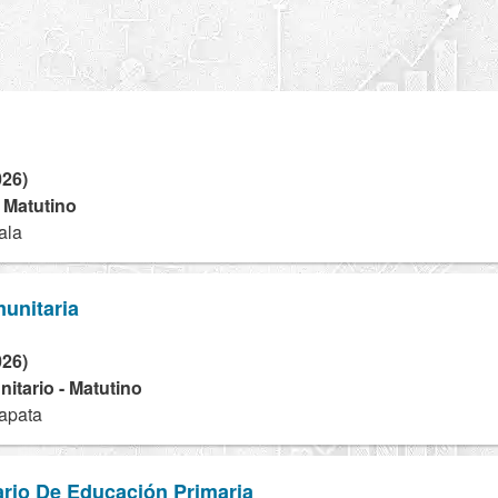
026)
- Matutino
ala
unitaria
026)
tario - Matutino
apata
rio De Educación Primaria