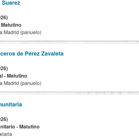
o Suarez
026)
- Matutino
la Madrid (panuelo)
ceros de Perez Zavaleta
026)
l - Matutino
la Madrid (panuelo)
unitaria
026)
tario - Matutino
elaria