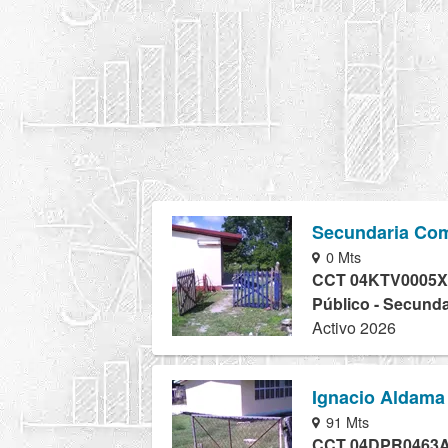
Secundaria Com
0 Mts
CCT 04KTV0005X
Público - Secunda
Activo 2026
Ignacio Aldama
91 Mts
CCT 04DPR0463