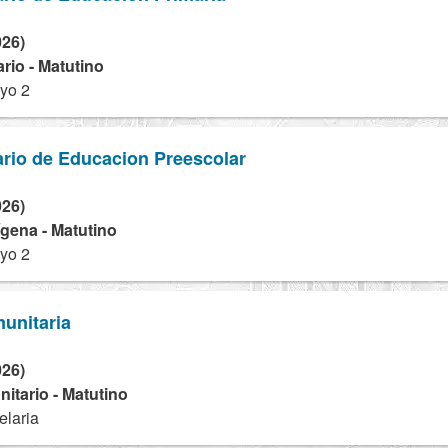
026)
rio - Matutino
yo 2
rio de Educacion Preescolar
026)
dígena - Matutino
yo 2
unitaria
026)
tario - Matutino
elaria