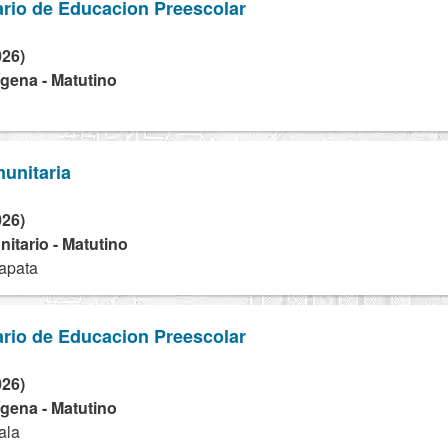
rio de Educacion Preescolar
026)
dígena - Matutino
unitaria
026)
tario - Matutino
apata
rio de Educacion Preescolar
026)
dígena - Matutino
ala