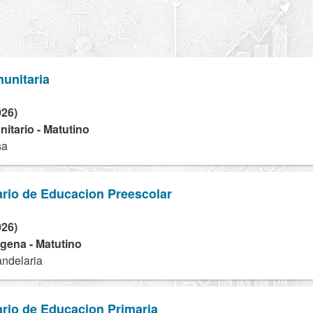
unitaria
026)
tario - Matutino
sa
rio de Educacion Preescolar
026)
dígena - Matutino
andelaria
rio de Educacion Primaria