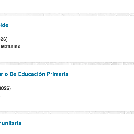
bide
026)
- Matutino
n
rio De Educación Primaria
2026)
o
unitaria