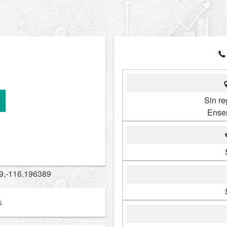
Sin re
Ense
9,-116.196389