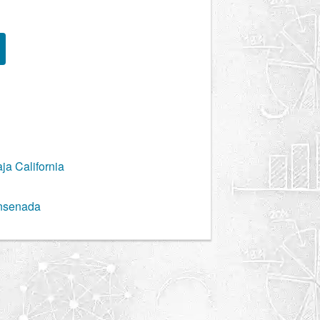
a California
Ensenada