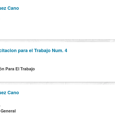
uez Cano
Y
itacion para el Trabajo Num. 4
K
ón Para El Trabajo
uez Cano
A
a General