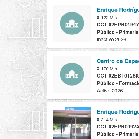
Enrique Rodríg
122 Mts
CCT 02EPR0194
Público - Primaria
Inactivo 2026
Centro de Capac
170 Mts
CCT 02EBT0128
Público - Formaci
Activo 2026
Enrique Rodrig
214 Mts
CCT 02EPR0092
Público - Primari