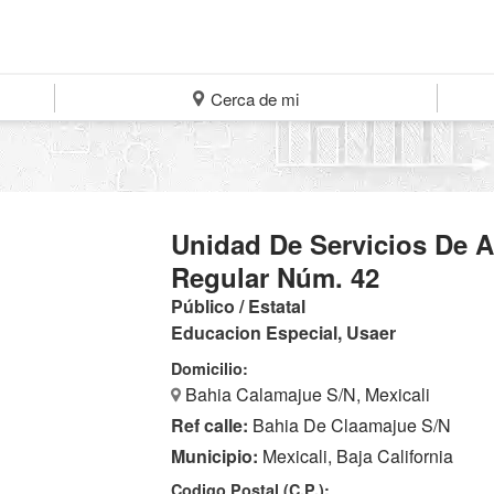
Cerca de mi
Unidad De Servicios De 
Regular Núm. 42
Público / Estatal
Educacion Especial, Usaer
Domicilio:
Bahia Calamajue S/N, Mexicali
Ref calle:
Bahia De Claamajue S/N
Municipio:
Mexicali, Baja California
Codigo Postal (C.P.):