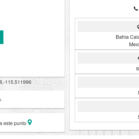
Bahia Cal
Mexi
6
8,-115.511996
a este punto