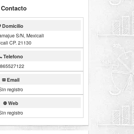
Contacto
Domicilio
amajue S/N, Mexicali
cali CP. 21130
Telefono
865527122
Email
Sin registro
Web
Sin registro