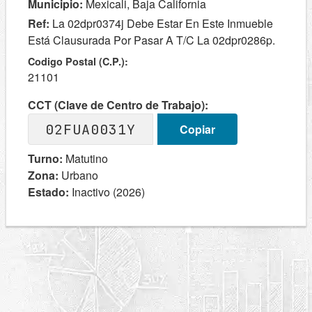
Municipio:
Mexicali, Baja California
Ref:
La 02dpr0374j Debe Estar En Este Inmueble
Está Clausurada Por Pasar A T/C La 02dpr0286p.
Codigo Postal (C.P.):
21101
CCT (Clave de Centro de Trabajo):
02FUA0031Y
Copiar
Turno:
Matutino
Zona:
Urbano
Estado:
Inactivo (2026)