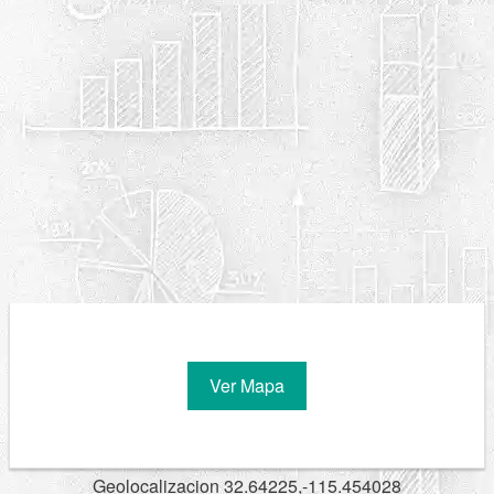
Ver Mapa
Geolocalizacion 32.64225,-115.454028