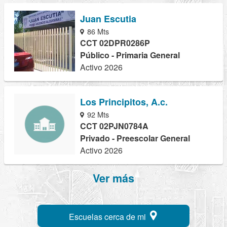
Juan Escutia
86 Mts
CCT 02DPR0286P
Público - Primaria General
Activo 2026
Los Principitos, A.c.
92 Mts
CCT 02PJN0784A
Privado - Preescolar General
Activo 2026
Ver más
Escuelas cerca de mi