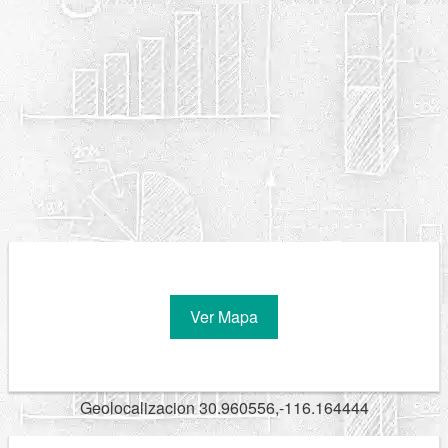
Ver Mapa
Geolocalizacion 30.960556,-116.164444