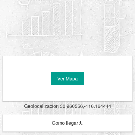
Ver Mapa
Geolocalizacion 30.960556,-116.164444
Como llegar