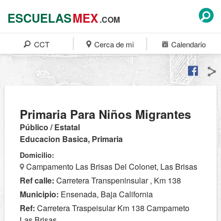
ESCUELAS
MEX
.COM
CCT
Cerca de mi
Calendario
Primaria Para Niños Migrantes
Público / Estatal
Educacion Basica, Primaria
Domicilio:
Campamento Las Brisas Del Colonet, Las Brisas
Ref calle:
Carretera Transpeninsular , Km 138
Municipio:
Ensenada, Baja California
Ref:
Carretera Traspeisular Km 138 Campameto
Las Brisas