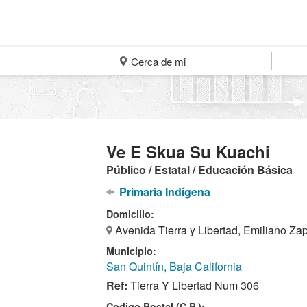
Cerca de mi
Ve E Skua Su Kuachi
Público / Estatal / Educación Básica
Primaria Indígena
Domicilio:
Avenida Tierra y Libertad, Emiliano Za
Municipio:
San Quintín, Baja California
Ref:
Tierra Y Libertad Num 306
Codigo Postal (C.P.):