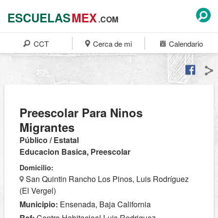
ESCUELAS
MEX
.COM
CCT
Cerca de mi
Calendario
Preescolar Para Ninos
Migrantes
Público / Estatal
Educacion Basica, Preescolar
Domicilio:
San Quintin Rancho Los Pinos, Luis Rodríguez
(El Vergel)
Municipio:
Ensenada, Baja California
Ref:
Centro Habitacioal Luis Rodriguez