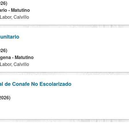
026)
rio - Matutino
abor, Calvillo
unitario
026)
dígena - Matutino
abor, Calvillo
al de Conafe No Escolarizado
2026)