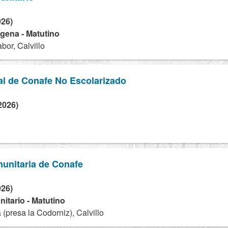
026)
dígena - Matutino
bor, Calvillo
al de Conafe No Escolarizado
2026)
unitaria de Conafe
026)
tario - Matutino
(presa la Codorniz), Calvillo