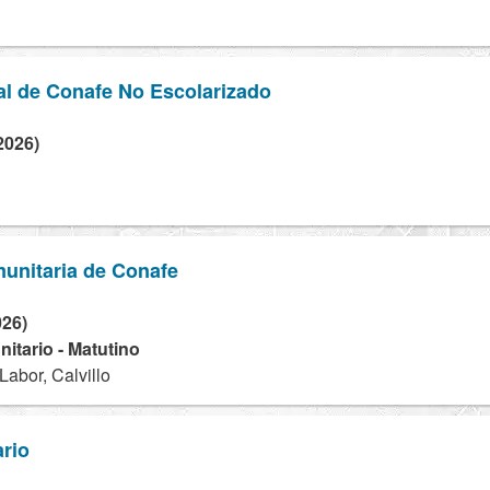
al de Conafe No Escolarizado
2026)
unitaria de Conafe
026)
tario - Matutino
abor, Calvillo
rio