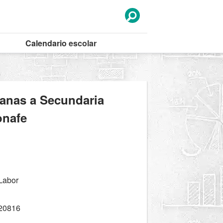
Calendario
escolar
canas a Secundaria
onafe
 Labor
20816