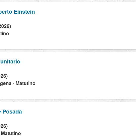
berto Einstein
2026)
tino
unitario
026)
dígena - Matutino
e Posada
026)
- Matutino