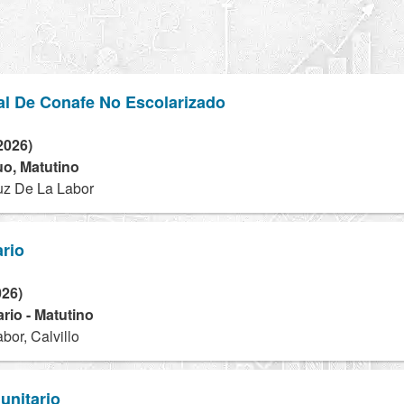
al De Conafe No Escolarizado
2026)
nuo, Matutino
uz De La Labor
rio
026)
rio - Matutino
bor, Calvillo
unitario