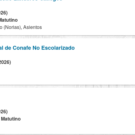
026)
Matutino
o (Norias), Asientos
al de Conafe No Escolarizado
2026)
026)
- Matutino