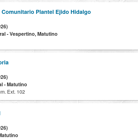
o Comunitario Plantel Ejido Hidalgo
026)
al - Vespertino, Matutino
oria
026)
l - Matutino
m. Ext. 102
l
026)
Matutino