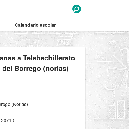
Calendario
escolar
anas a Telebachillerato
 del Borrego (norias)
rrego (Norias)
 20710