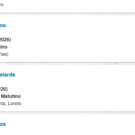
ro
os
2026)
tino
ias)
elarde
026)
- Matutino
ta, Loreto
os