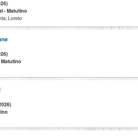
026)
l - Matutino
ta, Loreto
nne
026)
- Matutino
l
2026)
tino