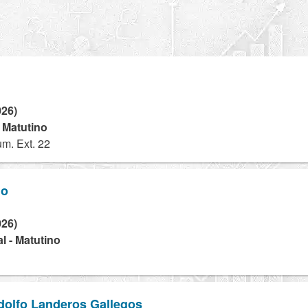
026)
- Matutino
m. Ext. 22
do
026)
l - Matutino
dolfo Landeros Gallegos