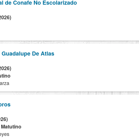
al de Conafe No Escolarizado
2026)
o Guadalupe De Atlas
2026)
utino
arza
oros
026)
- Matutino
eyes