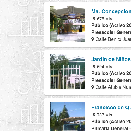
Ma. Concepcio
675 Mts
Público (Activo 2
Preescolar Genera
Calle Benito Jua
Jardin de Niños
694 Mts
Público (Activo 2
Preescolar Genera
Calle Alubia Num
Francisco de Qu
737 Mts
Público (Activo 2
Primaria General 