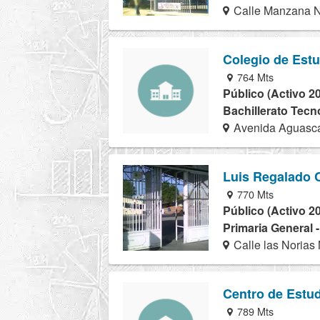
Calle Manzana N
Colegio de Estu
764 Mts
Público (Activo 2
Bachillerato Tecn
Avenida Aguasca
Luis Regalado 
770 Mts
Público (Activo 2
Primaria General 
Calle las Norias
Centro de Estud
789 Mts