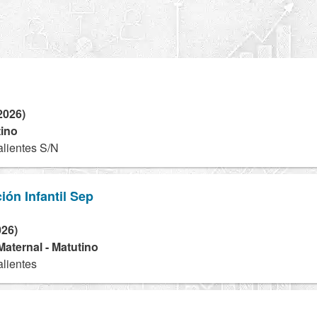
2026)
tino
lientes S/N
ión Infantil Sep
026)
 Maternal - Matutino
lientes