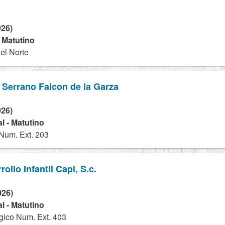
026)
- Matutino
el Norte
 Serrano Falcon de la Garza
026)
l - Matutino
 Num. Ext. 203
ollo Infantil Capi, S.c.
026)
l - Matutino
ico Num. Ext. 403