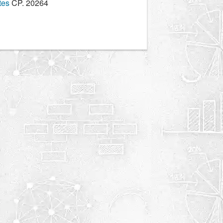
tes
CP. 20264