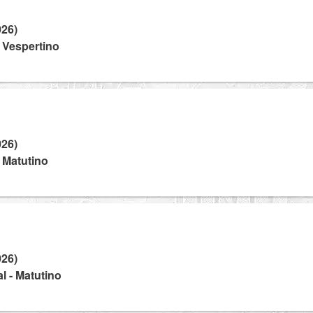
026)
- Vespertino
026)
- Matutino
026)
l - Matutino