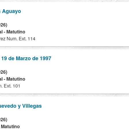
n Aguayo
026)
l - Matutino
rez Num. Ext. 114
 19 de Marzo de 1997
026)
l - Matutino
. Ext. 101
evedo y Villegas
026)
- Matutino