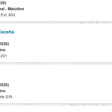
026)
al - Matutino
 Ext. 602
Ceceña
2026)
ino
 201
2026)
ino
rte S/N