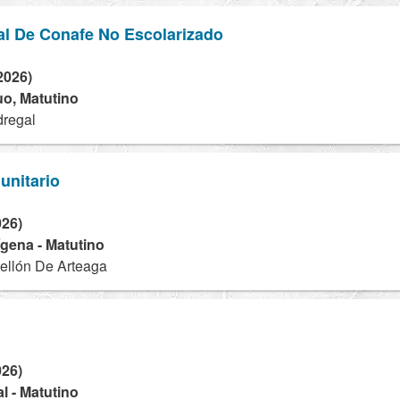
al De Conafe No Escolarizado
2026)
nuo, Matutino
dregal
unitario
026)
dígena - Matutino
ellón De Arteaga
026)
l - Matutino