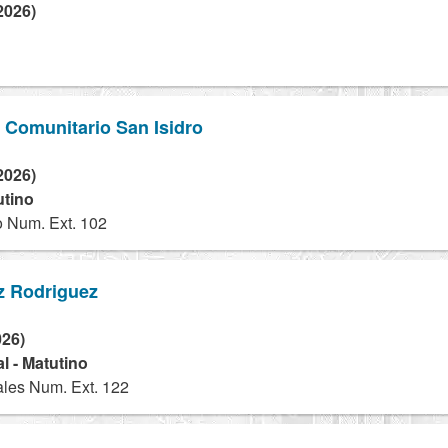
2026)
o Comunitario San Isidro
2026)
utino
 Num. Ext. 102
z Rodriguez
026)
l - Matutino
les Num. Ext. 122