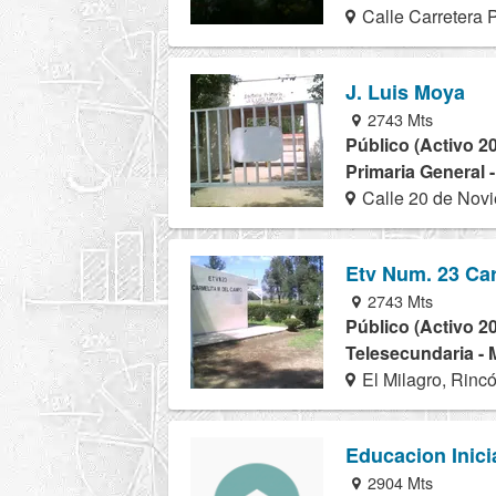
Calle Carretera 
J. Luis Moya
2743 Mts
Público (Activo 2
Primaria General 
Calle 20 de Novi
Etv Num. 23 Ca
2743 Mts
Público (Activo 2
Telesecundaria - 
El Milagro, Rin
Educacion Inici
2904 Mts