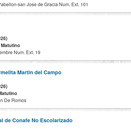
Pabellon-san Jose de Gracia Num. Ext. 101
026)
- Matutino
embre Num. Ext. 19
rmelita Martin del Campo
026)
Matutino
cón De Romos
al de Conafe No Escolarizado