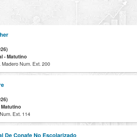
her
026)
l - Matutino
I. Madero Num. Ext. 200
re
026)
- Matutino
Num. Ext. 114
al De Conafe No Escolarizado