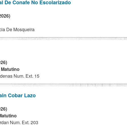
al De Conafe No Escolarizado
2026)
cia De Mosqueira
026)
- Matutino
denas Num. Ext. 15
ain Cobar Lazo
026)
Matutino
rdan Num. Ext. 203