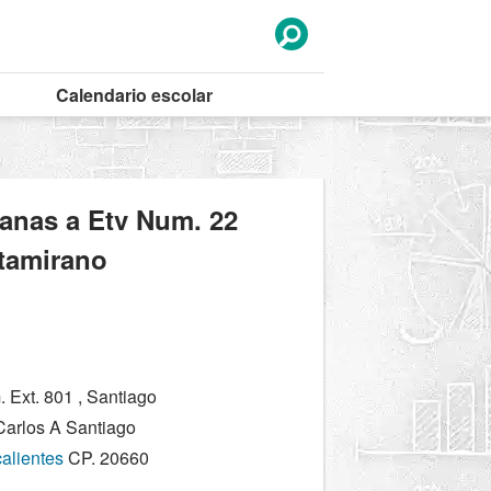
Calendario
escolar
canas a Etv Num. 22
tamirano
 Ext. 801 , Santiago
Carlos A Santiago
alientes
CP. 20660