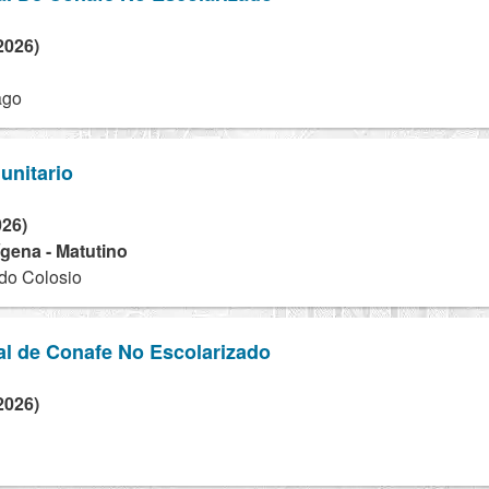
2026)
ago
unitario
026)
dígena - Matutino
do Colosio
al de Conafe No Escolarizado
2026)