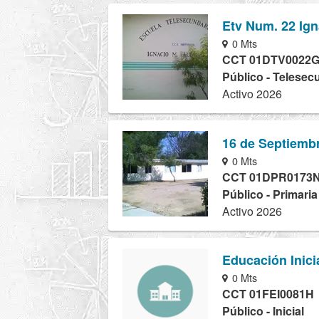
Etv Num. 22 Ig
0 Mts
CCT 01DTV0022
Público - Telesec
Activo 2026
16 de Septiemb
0 Mts
CCT 01DPR0173
Público - Primari
Activo 2026
Educación Inici
0 Mts
CCT 01FEI0081H
Público - Inicial