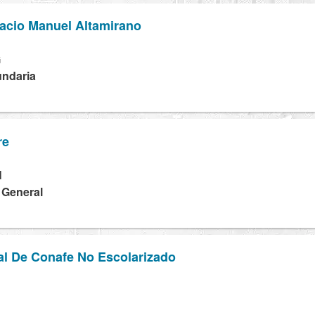
nacio Manuel Altamirano
G
undaria
re
N
a General
al De Conafe No Escolarizado