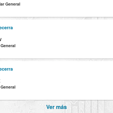
lar General
ecerra
W
a General
ecerra
X
a General
Ver más