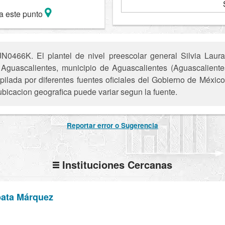
a este punto
N0466K. El plantel de nivel preescolar general Silvia Laur
 Aguascalientes, municipio de Aguascalientes (Aguascaliente
pilada por diferentes fuentes oficiales del Gobierno de Méxic
ubicacion geografica puede variar segun la fuente.
Reportar error o Sugerencia
Instituciones Cercanas
pata Márquez