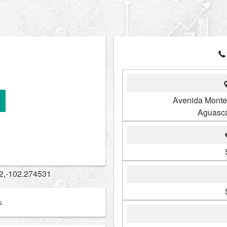
Avenida Monte
Aguasca
2,-102.274531