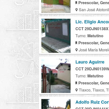
Preescolar, Gene
San José Atotonil
Lic. Eligio Anc
CCT 29DJN0138X
Turno:
Matutino
Preescolar, Gene
José María Morel
Lauro Aguirre
CCT 29DJN0139
Turno:
Matutino
Preescolar, Gene
Tlaxco, Tlaxco, T
Adolfo Ruiz Cor
CCT 29DJN0141K