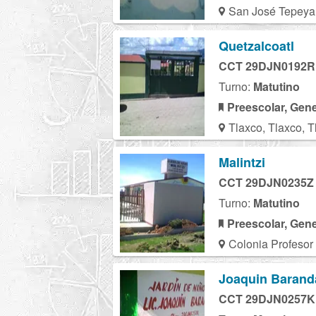
San José Tepeyah
Quetzalcoatl
CCT 29DJN0192R
Turno:
Matutino
Preescolar, Gene
Tlaxco, Tlaxco, T
Malintzi
CCT 29DJN0235Z
Turno:
Matutino
Preescolar, Gene
Colonia Profesor
Joaquin Barand
CCT 29DJN0257K