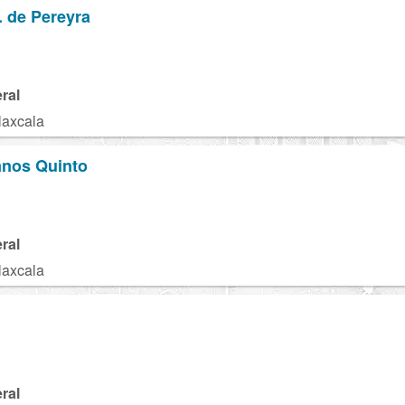
. de Pereyra
ral
laxcala
anos Quinto
ral
laxcala
ral