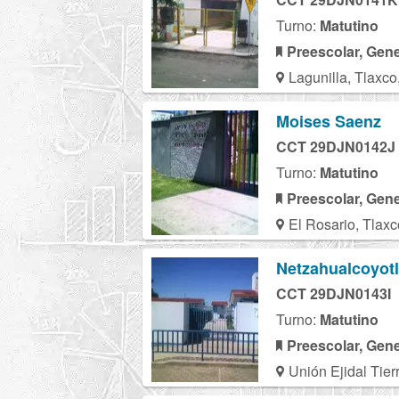
Turno:
Matutino
Preescolar, Gene
Lagunilla, Tlaxco
Moises Saenz
CCT 29DJN0142J
Turno:
Matutino
Preescolar, Gene
El Rosario, Tlaxc
Netzahualcoyotl
CCT 29DJN0143I
Turno:
Matutino
Preescolar, Gene
Unión Ejidal Tier