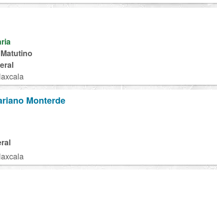
aria
 Matutino
eral
laxcala
ariano Monterde
ral
laxcala