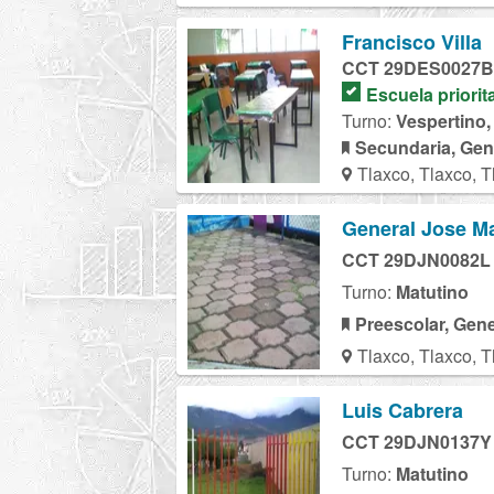
Francisco Villa
CCT 29DES0027B
Escuela priorit
Turno:
Vespertino,
Secundaria, Gen
Tlaxco, Tlaxco, T
General Jose M
CCT 29DJN0082L
Turno:
Matutino
Preescolar, Gene
Tlaxco, Tlaxco, T
Luis Cabrera
CCT 29DJN0137Y
Turno:
Matutino