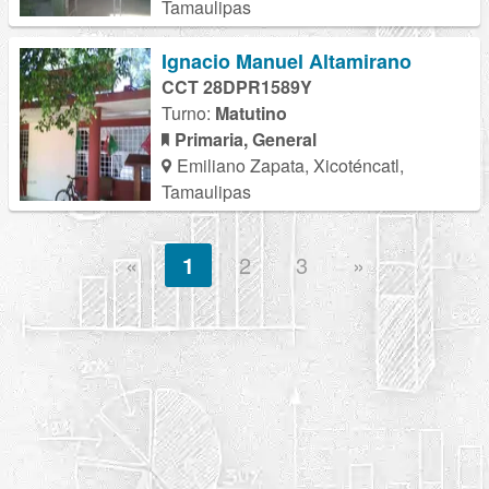
Tamaulipas
Ignacio Manuel Altamirano
CCT 28DPR1589Y
Turno:
Matutino
Primaria, General
Emiliano Zapata, Xicoténcatl,
Tamaulipas
«
1
2
3
»