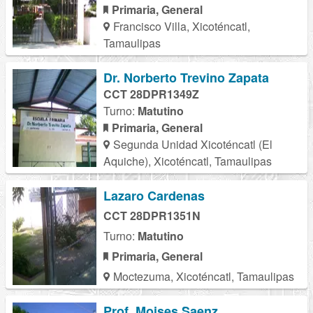
Primaria, General
Francisco Villa, Xicoténcatl,
Tamaulipas
Dr. Norberto Trevino Zapata
CCT 28DPR1349Z
Turno:
Matutino
Primaria, General
Segunda Unidad Xicoténcatl (El
Aquiche), Xicoténcatl, Tamaulipas
Lazaro Cardenas
CCT 28DPR1351N
Turno:
Matutino
Primaria, General
Moctezuma, Xicoténcatl, Tamaulipas
Prof. Moises Saenz