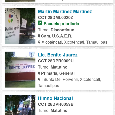
Martin Martinez Martinez
CCT 28DML0020Z
Escuela prioritaria
Turno:
Discontinuo
Cam, U.S.A.E.R.
Xicoténcatl, Xicoténcatl, Tamaulipas
Lic. Benito Juarez
CCT 28DPR0009U
Turno:
Matutino
Primaria, General
Triunfo Del Porvenir, Xicoténcatl,
Tamaulipas
Himno Nacional
CCT 28DPR0059B
Turno:
Matutino