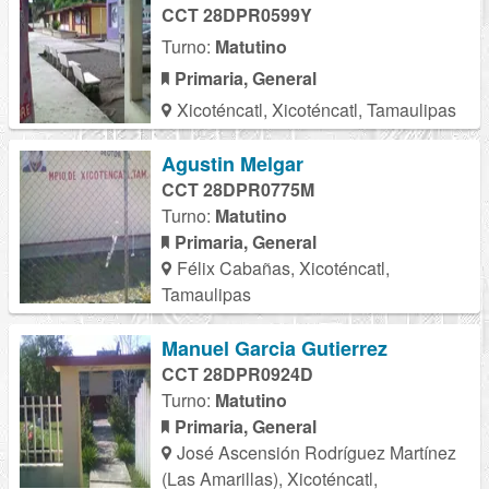
CCT 28DPR0599Y
Turno:
Matutino
Primaria, General
Xicoténcatl, Xicoténcatl, Tamaulipas
Agustin Melgar
CCT 28DPR0775M
Turno:
Matutino
Primaria, General
Félix Cabañas, Xicoténcatl,
Tamaulipas
Manuel Garcia Gutierrez
CCT 28DPR0924D
Turno:
Matutino
Primaria, General
José Ascensión Rodríguez Martínez
(Las Amarillas), Xicoténcatl,