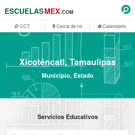
ESCUELAS
MEX
.COM
CCT
Cerca de mi
Calendario
Xicoténcatl, Tamaulipas
Municipio, Estado
Servicios Educativos