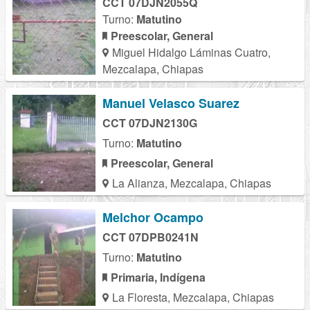
CCT 07DJN2055Q
Turno:
Matutino
Preescolar, General
Miguel Hidalgo Láminas Cuatro,
Mezcalapa, Chiapas
Manuel Velasco Suarez
CCT 07DJN2130G
Turno:
Matutino
Preescolar, General
La Alianza, Mezcalapa, Chiapas
Melchor Ocampo
CCT 07DPB0241N
Turno:
Matutino
Primaria, Indígena
La Floresta, Mezcalapa, Chiapas