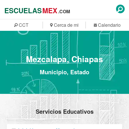
ESCUELAS
MEX
.COM
CCT
Cerca de mi
Calendario
Mezcalapa, Chiapas
Municipio, Estado
Servicios Educativos