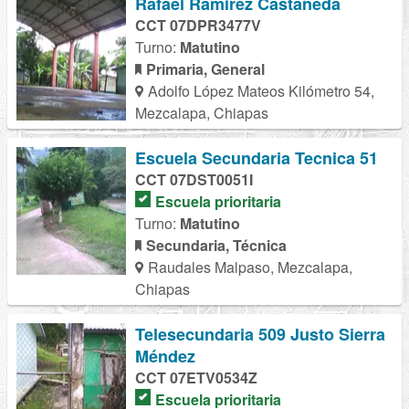
Rafael Ramirez Castañeda
CCT 07DPR3477V
Turno:
Matutino
Primaria, General
Adolfo López Mateos Kilómetro 54,
Mezcalapa, Chiapas
Escuela Secundaria Tecnica 51
CCT 07DST0051I
Escuela prioritaria
Turno:
Matutino
Secundaria, Técnica
Raudales Malpaso, Mezcalapa,
Chiapas
Telesecundaria 509 Justo Sierra
Méndez
CCT 07ETV0534Z
Escuela prioritaria