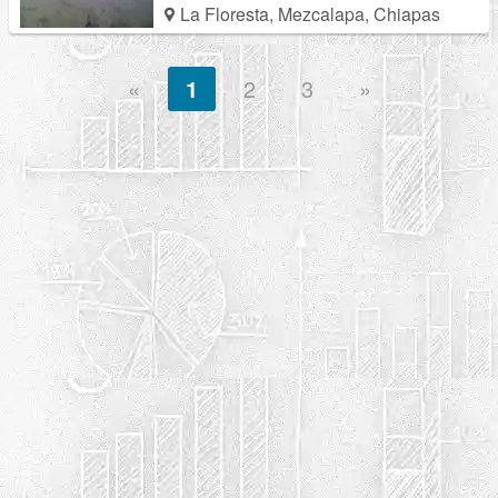
La Floresta, Mezcalapa, Chiapas
«
1
2
3
»