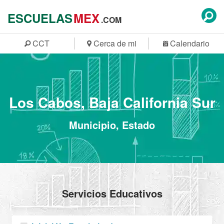
ESCUELAS
MEX
.COM
CCT
Cerca de mi
Calendario
Los Cabos, Baja California Sur
Municipio, Estado
Servicios Educativos