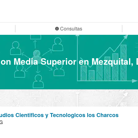
Consultas
on Media Superior en Mezquital,
udios Cientificos y Tecnologicos los Charcos
G