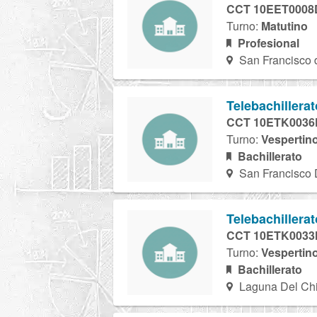
CCT 10EET0008
Turno:
Matutino
Profesional
San Francisco d
Telebachillera
CCT 10ETK0036
Turno:
Vespertin
Bachillerato
San Francisco 
Telebachillera
CCT 10ETK0033
Turno:
Vespertin
Bachillerato
Laguna Del Chi