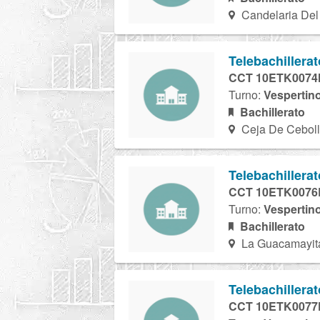
Candelaria Del 
Telebachillera
CCT 10ETK0074
Turno:
Vespertin
Bachillerato
Ceja De Ceboll
Telebachillera
CCT 10ETK0076
Turno:
Vespertin
Bachillerato
La Guacamayita
Telebachillera
CCT 10ETK0077