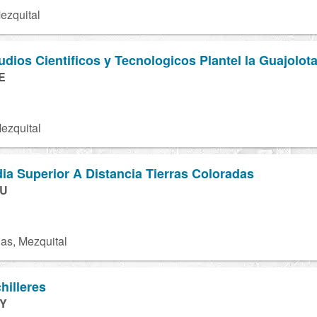
ezquital
udios Cientificos y Tecnologicos Plantel la Guajolot
E
ezquital
a Superior A Distancia Tierras Coloradas
5U
as, Mezquital
hilleres
7Y