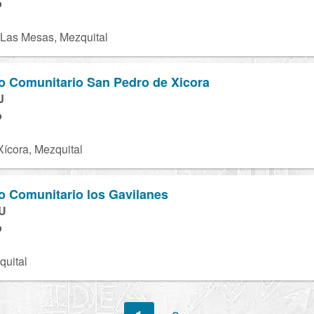
o
Las Mesas, Mezquital
to Comunitario San Pedro de Xicora
J
o
ícora, Mezquital
to Comunitario los Gavilanes
U
o
quital