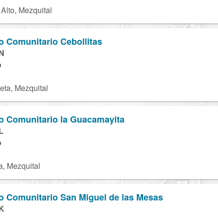
Alto, Mezquital
to Comunitario Cebollitas
N
o
eta, Mezquital
to Comunitario la Guacamayita
L
o
, Mezquital
to Comunitario San Miguel de las Mesas
K