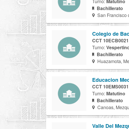
Turno:
Matutino
Bachillerato
San Francisco d
Colegio de Bac
CCT 10ECB002
Turno:
Vespertin
Bachillerato
Huazamota, Me
Educacion Med
CCT 10EMS003
Turno:
Matutino
Bachillerato
Canoas, Mezqui
Valle Del Mezqu