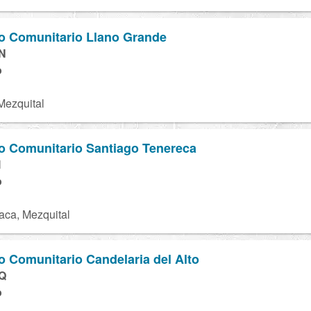
to Comunitario Llano Grande
N
o
Mezquital
to Comunitario Santiago Tenereca
I
o
aca, Mezquital
to Comunitario Candelaria del Alto
Q
o