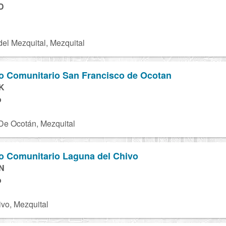
D
el Mezquital, Mezquital
to Comunitario San Francisco de Ocotan
K
o
De Ocotán, Mezquital
to Comunitario Laguna del Chivo
N
o
vo, Mezquital