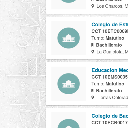
Los Charcos, M
Colegio de Est
CCT 10ETC0009
Turno:
Matutino
Bachillerato
La Guajolota, M
Educacion Medi
CCT 10EMS003
Turno:
Matutino
Bachillerato
Tierras Colorad
Colegio de Bac
CCT 10ECB001