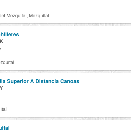
el Mezquital, Mezquital
hilleres
1K
o
zquital
ia Superior A Distancia Canoas
1Y
tal
ital