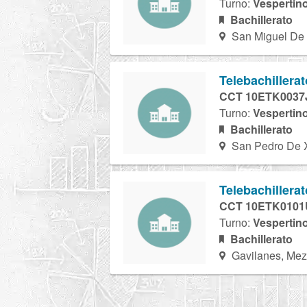
Turno:
Vespertin
Bachillerato
San Miguel De 
Telebachillera
CCT 10ETK0037
Turno:
Vespertin
Bachillerato
San Pedro De X
Telebachillera
CCT 10ETK0101
Turno:
Vespertin
Bachillerato
Gavilanes, Mez