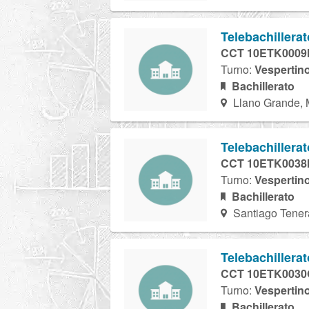
Telebachillera
CCT 10ETK0009
Turno:
Vespertin
Bachillerato
Llano Grande, 
Telebachillera
CCT 10ETK0038
Turno:
Vespertin
Bachillerato
Santiago Tener
Telebachillera
CCT 10ETK0030
Turno:
Vespertin
Bachillerato