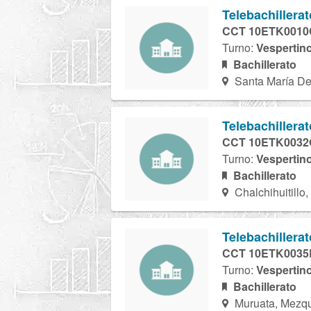
Telebachillera
CCT 10ETK0010
Turno:
Vespertin
Bachillerato
Santa María De
Telebachillera
CCT 10ETK0032
Turno:
Vespertin
Bachillerato
Chalchihuitillo,
Telebachillera
CCT 10ETK0035
Turno:
Vespertin
Bachillerato
Muruata, Mezqu