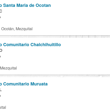
to Santa Maria de Ocotan
C
o
 Ocotán, Mezquital
to Comunitario Chalchihuitillo
O
o
 Mezquital
to Comunitario Muruata
L
o
ital