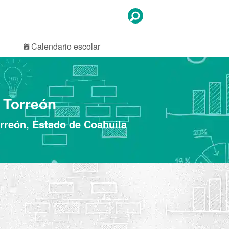
Calendario
escolar
, Torreón
orreón, Estado de Coahuila