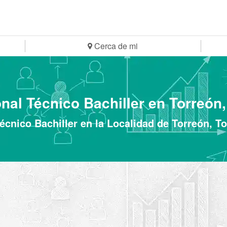
Cerca de mi
nal Técnico Bachiller en Torreón
écnico Bachiller en la Localidad de Torreón, T