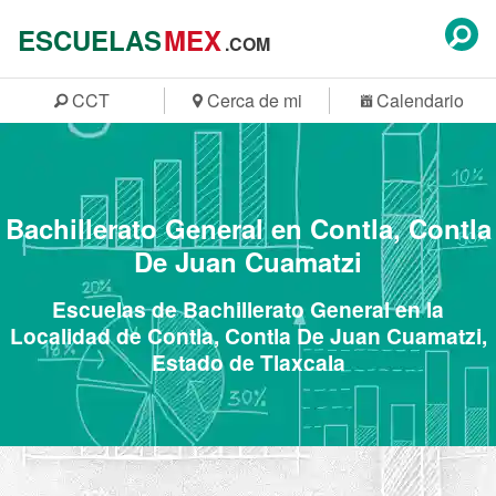
ESCUELAS
MEX
.COM
CCT
Cerca de mi
Calendario
Bachillerato General en Contla, Contla
De Juan Cuamatzi
Escuelas de Bachillerato General en la
Localidad de Contla, Contla De Juan Cuamatzi,
Estado de Tlaxcala