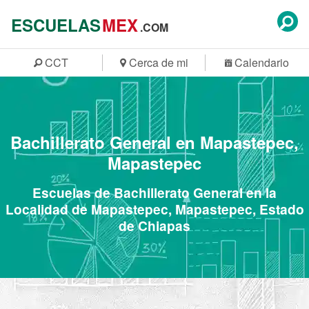
ESCUELAS
MEX
.COM
CCT
Cerca de mi
Calendario
Bachillerato General en Mapastepec,
Mapastepec
Escuelas de Bachillerato General en la
Localidad de Mapastepec, Mapastepec, Estado
de Chiapas