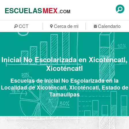
ESCUELAS
MEX
.COM
CCT
Cerca de mi
Calendario
Inicial No Escolarizada en Xicoténcatl,
Xicoténcatl
Escuelas de Inicial No Escolarizada en la
Localidad de Xicoténcatl, Xicoténcatl, Estado de
Tamaulipas