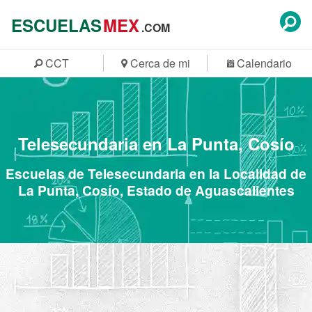
ESCUELAS
MEX
.COM
CCT
Cerca de mi
Calendario
Telesecundaria en La Punta, Cosío
Escuelas de Telesecundaria en la Localidad de
La Punta, Cosío, Estado de Aguascalientes