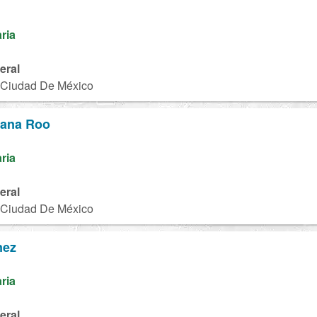
aria
eral
, Ciudad De México
tana Roo
aria
eral
, Ciudad De México
nez
aria
eral