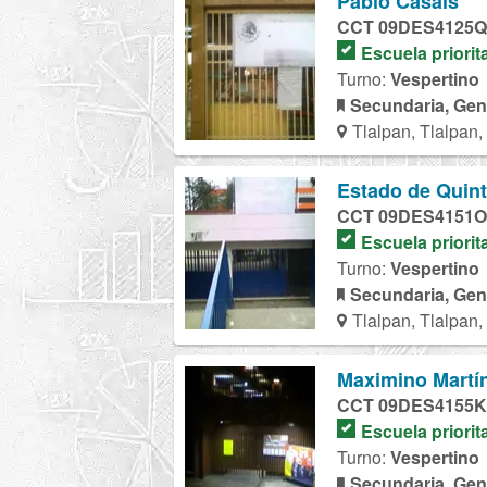
Pablo Casals
CCT 09DES4125Q
Escuela priorit
Turno:
Vespertino
Secundaria, Gen
Tlalpan, Tlalpan
Estado de Quin
CCT 09DES4151O
Escuela priorit
Turno:
Vespertino
Secundaria, Gen
Tlalpan, Tlalpan
Maximino Martí
CCT 09DES4155K
Escuela priorit
Turno:
Vespertino
Secundaria, Gen