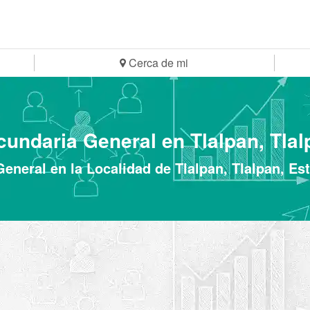
Cerca de mi
cundaria General en Tlalpan, Tlal
eneral en la Localidad de Tlalpan, Tlalpan, E