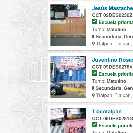
Jesús Mastach
CCT 09DES0230Z
Escuela priorit
Turno:
Matutino
Secundaria, Gen
Tlalpan, Tlalpan
Juventino Rosa
CCT 09DES0276V
Escuela priorit
Turno:
Matutino
Secundaria, Gen
Tlalpan, Tlalpan
Tlacotalpan
CCT 09DES0281G
Escuela priorit
Turno:
Matutino