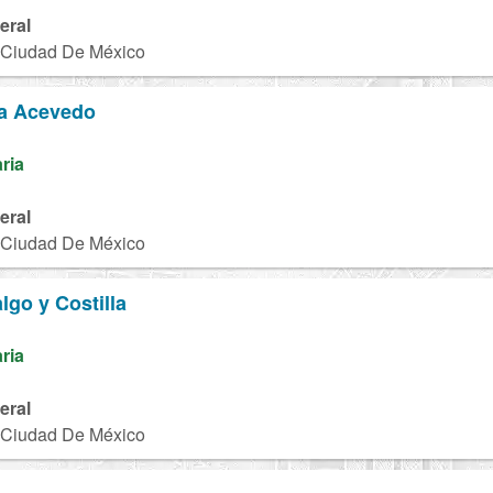
eral
, Ciudad De México
a Acevedo
aria
eral
, Ciudad De México
lgo y Costilla
aria
eral
, Ciudad De México