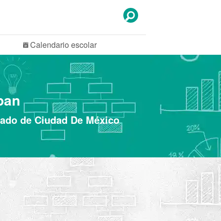
Calendario
escolar
pan
stado de Ciudad De México