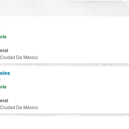
l
G
aria
eral
, Ciudad De México
geles
Q
aria
eral
, Ciudad De México