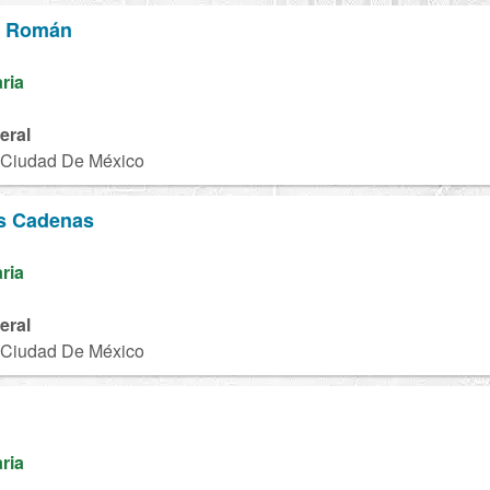
e Román
aria
eral
, Ciudad De México
s Cadenas
aria
eral
, Ciudad De México
aria