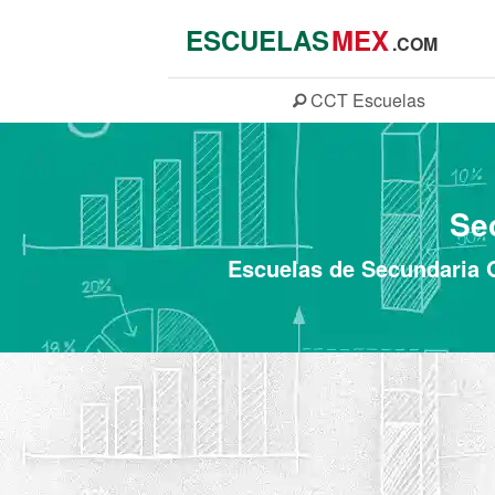
ESCUELAS
MEX
.COM
CCT
Escuelas
Se
Escuelas de Secundaria G