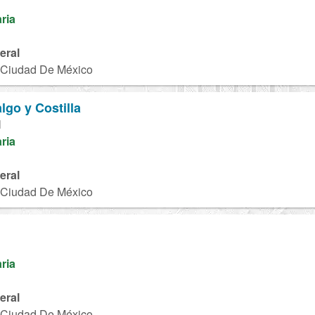
aria
eral
, Ciudad De México
lgo y Costilla
M
aria
eral
, Ciudad De México
aria
eral
, Ciudad De México