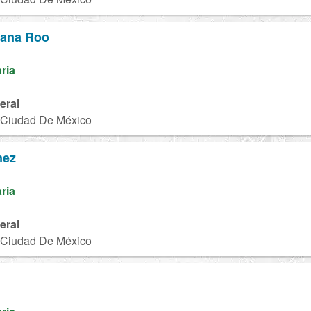
tana Roo
aria
eral
, Ciudad De México
nez
aria
eral
, Ciudad De México