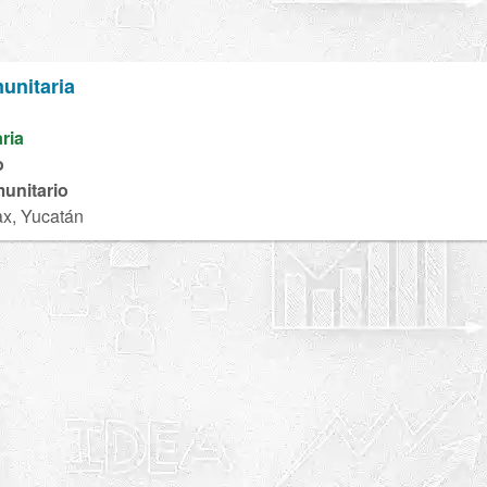
unitaria
aria
o
unitario
x, Yucatán