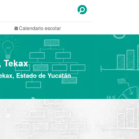
Calendario
escolar
, Tekax
ekax, Estado de Yucatán