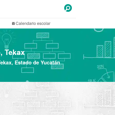
Calendario
escolar
, Tekax
Tekax, Estado de Yucatán