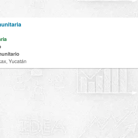
unitaria
aria
o
unitario
kax, Yucatán