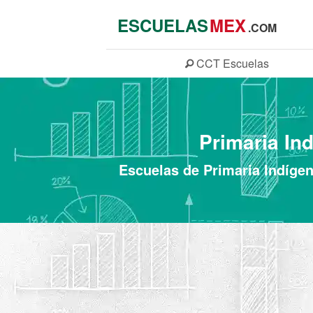
ESCUELAS
MEX
.COM
CCT
Escuelas
Primaria In
Escuelas de Primaria Indíge