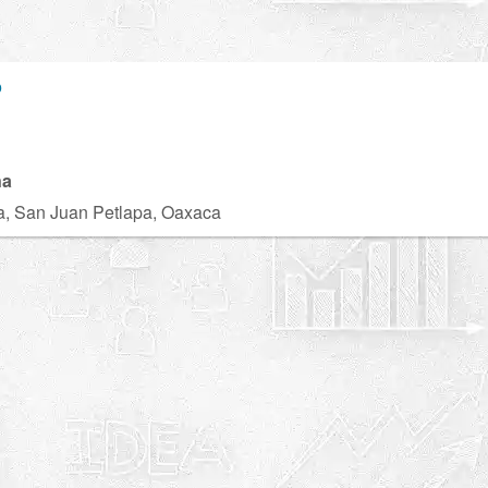
o
U
na
a, San Juan Petlapa, Oaxaca