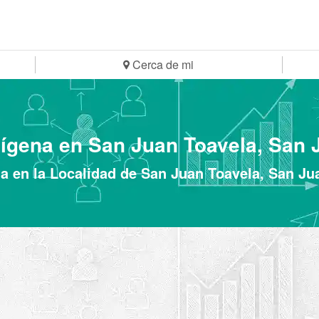
Cerca de mi
dígena en San Juan Toavela, San 
na en la Localidad de San Juan Toavela, San Ju