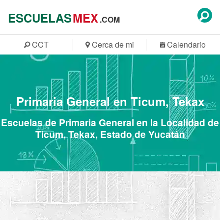
ESCUELAS
MEX
.COM
CCT
Cerca de mi
Calendario
Primaria General en Ticum, Tekax
Escuelas de Primaria General en la Localidad de
Ticum, Tekax, Estado de Yucatán