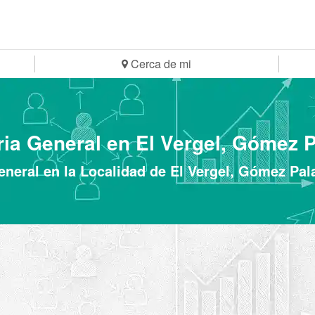
Cerca de mi
ia General en El Vergel, Gómez P
eneral en la Localidad de El Vergel, Gómez Pal