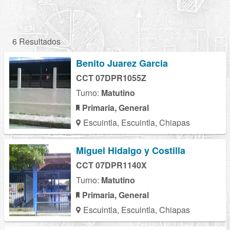
6 Resultados
Benito Juarez Garcia
CCT 07DPR1055Z
Turno:
Matutino
Primaria, General
Escuintla, Escuintla, Chiapas
Miguel Hidalgo y Costilla
CCT 07DPR1140X
Turno:
Matutino
Primaria, General
Escuintla, Escuintla, Chiapas