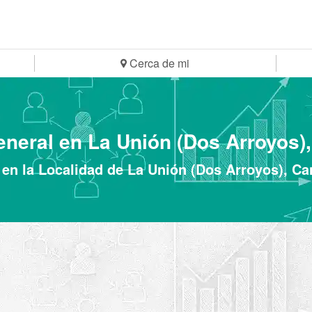
Cerca de mi
eneral en La Unión (Dos Arroyos),
 en la Localidad de La Unión (Dos Arroyos), C