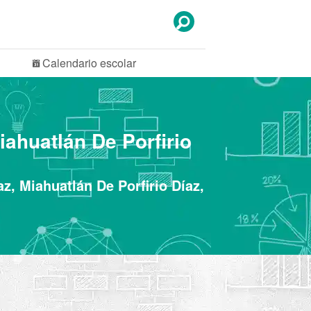
Calendario
escolar
iahuatlán De Porfirio
z, Miahuatlán De Porfirio Díaz,