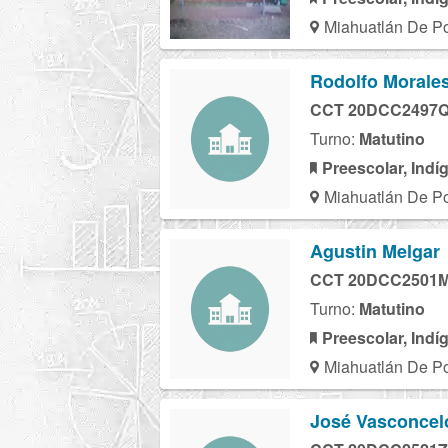
Miahuatlán De Por
Rodolfo Morale
CCT 20DCC2497
Turno:
Matutino
Preescolar, Indí
Miahuatlán De Por
Agustin Melgar
CCT 20DCC2501
Turno:
Matutino
Preescolar, Indí
Miahuatlán De Por
José Vasconcel