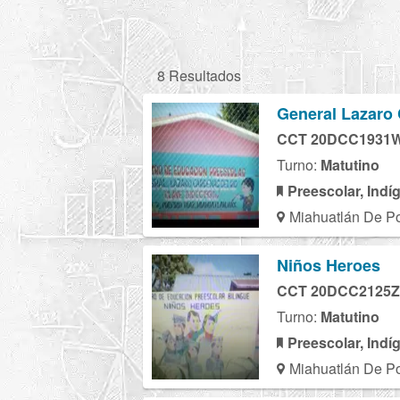
8 Resultados
General Lazaro 
CCT 20DCC1931
Turno:
Matutino
Preescolar, Indí
Miahuatlán De Por
Niños Heroes
CCT 20DCC2125Z
Turno:
Matutino
Preescolar, Indí
Miahuatlán De Por