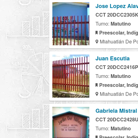
Jose Lopez Ala
CCT 20DCC2305
Turno:
Matutino
Preescolar, Indí
Miahuatlán De Por
Juan Escutia
CCT 20DCC2416
Turno:
Matutino
Preescolar, Indí
Miahuatlán De Por
Gabriela Mistral
CCT 20DCC2428
Turno:
Matutino
Preescolar, Indí