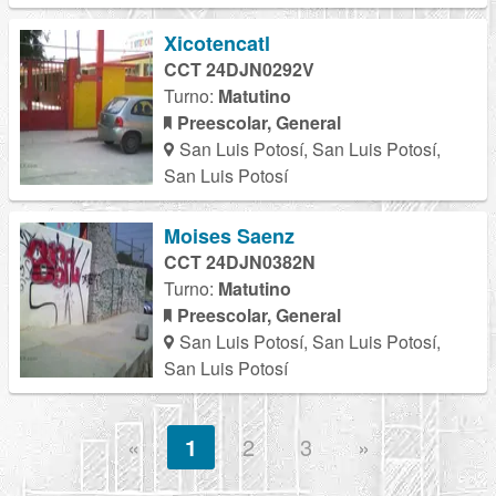
Xicotencatl
CCT 24DJN0292V
Turno:
Matutino
Preescolar, General
San Luis Potosí, San Luis Potosí,
San Luis Potosí
Moises Saenz
CCT 24DJN0382N
Turno:
Matutino
Preescolar, General
San Luis Potosí, San Luis Potosí,
San Luis Potosí
«
1
2
3
»